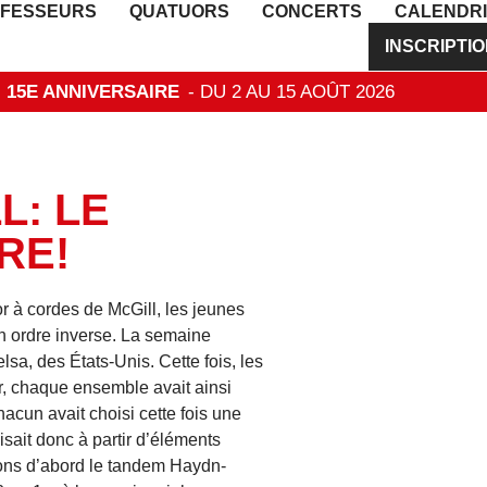
FESSEURS
QUATUORS
CONCERTS
CALENDR
INSCRIPTI
 - 15E ANNIVERSAIRE
- DU 2 AU 15 AOÛT 2026
L: LE
RE!
r à cordes de McGill, les jeunes
en ordre inverse. La semaine
sa, des États-Unis. Cette fois, les
, chaque ensemble avait ainsi
acun avait choisi cette fois une
sait donc à partir d’éléments
yons d’abord le tandem Haydn-