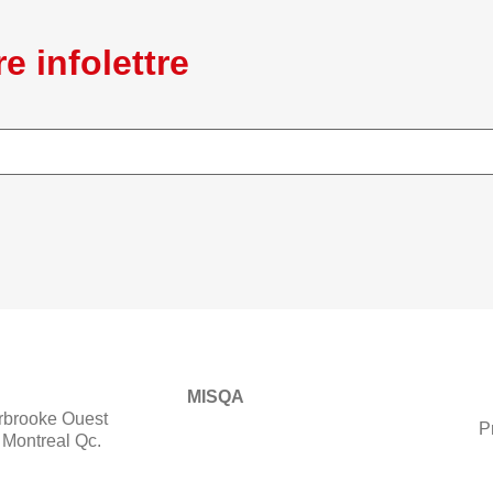
e infolettre
MISQA
rbrooke Ouest
P
Montreal Qc.