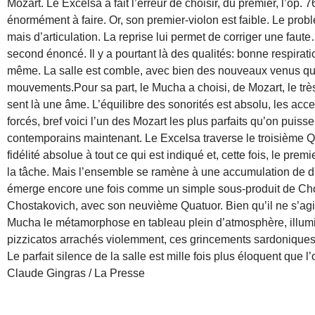
Mozart. Le Excelsa a fait l’erreur de choisir, du premier, l’op. 
énormément à faire. Or, son premier-violon est faible. Le prob
mais d’articulation. La reprise lui permet de corriger une faute
second énoncé. Il y a pourtant là des qualités: bonne respirati
même. La salle est comble, avec bien des nouveaux venus qui
mouvements.Pour sa part, le Mucha a choisi, de Mozart, le trè
sent là une âme. L’équilibre des sonorités est absolu, les acce
forcés, bref voici l’un des Mozart les plus parfaits qu’on puis
contemporains maintenant. Le Excelsa traverse le troisième 
fidélité absolue à tout ce qui est indiqué et, cette fois, le pre
la tâche. Mais l’ensemble se ramène à une accumulation de d
émerge encore une fois comme un simple sous-produit de Chos
Chostakovich, avec son neuvième Quatuor. Bien qu’il ne s’agi
Mucha le métamorphose en tableau plein d’atmosphère, illum
pizzicatos arrachés violemment, ces grincements sardoniques,
Le parfait silence de la salle est mille fois plus éloquent que l’
Claude Gingras / La Presse