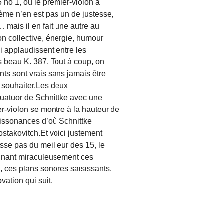
76 no 1, où le premier-violon a
lème n’en est pas un de justesse,
… mais il en fait une autre au
on collective, énergie, humour
 applaudissent entre les
s beau K. 387. Tout à coup, on
nts sont vrais sans jamais être
se souhaiter.Les deux
Quatuor de Schnittke avec une
mier-violon se montre à la hauteur de
issonances d’où Schnittke
takovitch.Et voici justement
sse pas du meilleur des 15, le
inant miraculeusement ces
 ces plans sonores saisissants.
ovation qui suit.