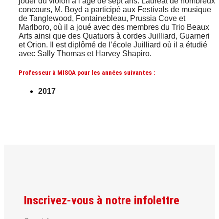
jouer du violon à l’âge de sept ans. Lauréat de nombreux
concours, M. Boyd a participé aux Festivals de musique
de Tanglewood, Fontainebleau, Prussia Cove et
Marlboro, où il a joué avec des membres du Trio Beaux
Arts ainsi que des Quatuors à cordes Juilliard, Guarneri
et Orion. Il est diplômé de l’école Juilliard où il a étudié
avec Sally Thomas et Harvey Shapiro.
Professeur à MISQA pour les années suivantes :
2017
Inscrivez-vous à notre infolettre