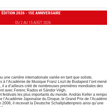
ÉDITION 2026 - 15E ANNIVERSAIRE
- DU 2 AU 15 AOÛT 2026
une carrière internationale variée en tant que soliste,
es à l’Académie de Musique Franz Liszt de Budapest l’ont mené
, il a d’ailleurs créé de nombreuses premières mondiales des
ement avec Ferenc Rados et Sándor Végh.
 et festivals les plus importants du monde. András Keller a rempo
 de l’Académie Japonaise du Disque, le Grand Prix de l’Académ
 2006, il recevait la Deutsche Schallplattenpreis ainsi qu’une