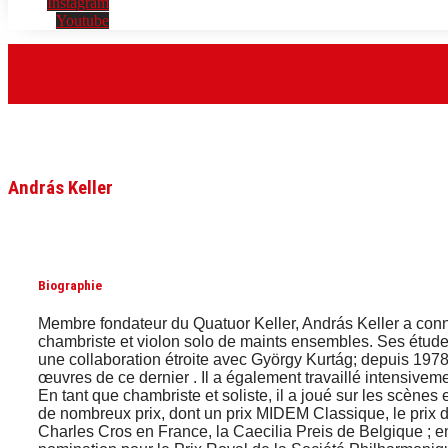
Instagram
Youtube
András Keller
Biographie
Membre fondateur du Quatuor Keller, András Keller a connu 
chambriste et violon solo de maints ensembles. Ses étud
une collaboration étroite avec György Kurtág; depuis 1978
œuvres de ce dernier . Il a également travaillé intensiv
En tant que chambriste et soliste, il a joué sur les scènes
de nombreux prix, dont un prix MIDEM Classique, le prix
Charles Cros en France, la Caecilia Preis de Belgique ; en