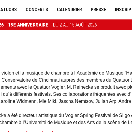
UATUORS
CONCERTS
CALENDRIER
PRESSE
INSCRIP
26 - 15E ANNIVERSAIRE
- DU 2 AU 15 AOÛT 2026
e violon et la musique de chambre à l’Académie de Musique “Han
au Conservatoire de Cincinnati auprès des membres du Quatuor 
ments avec le Quatuor Vogler, M. Reinecke se produit avec plu
 qu’à différents festivals. Ses collaborations fréquentes avec d
Caroline Widmann, Mie Miki, Jascha Nemtsov, Julian Arp, Andra D
 a été directeur artistique du Vogler Spring Festival de Sligo e
hambre à l’Université de Musique et des Arts de la scène de Le