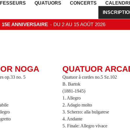
FESSEURS
QUATUORS
CONCERTS
CALENDR
INSCRIPTI
 - 15E ANNIVERSAIRE
- DU 2 AU 15 AOÛT 2026
UOR NOGA
QUATUOR ARCA
es op.33 no. 5
Quatuor à cordes no.5 Sz.102
B. Bartok
(1881-1945)
1. Allegro
abile
2. Adagio molto
llegro
3. Scherzo: alla bulgarese
egretto
4. Andante
5. Finale: Allegro vivace