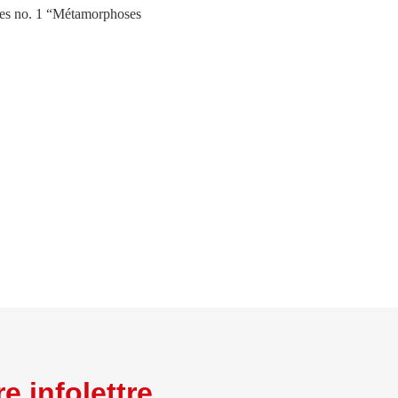
des no. 1 “Métamorphoses
e infolettre