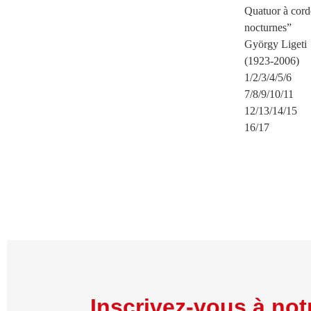
Quatuor à cor
nocturnes”
György Ligeti
(1923-2006)
1/2/3/4/5/6
7/8/9/10/11
12/13/14/15
16/17
Inscrivez-vous à notr