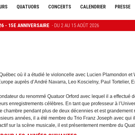
URS
QUATUORS
CONCERTS
CALENDRIER
PRESSE
26 - 15E ANNIVERSAIRE
- DU 2 AU 15 AOÛT 2026
 Québec où il a étudié le violoncelle avec Lucien Plamondon et
urope auprès d’André Navarra, Leo Koscielny, Paul Tortelier, E
fondateur du renommé Quatuor Orford avec lequel il a effectué
ieurs enregistrements célèbres. En tant que professeur à l’Universi
e chambre pendant plus de deux décennies et est grandement 
sieurs années, il a été membre du Trio Franz Joseph avec qui il 
ctif sur la scène musicale, il est présentement membre du Qua