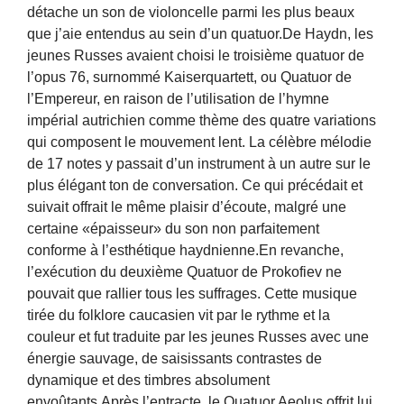
détache un son de violoncelle parmi les plus beaux
que j’aie entendus au sein d’un quatuor.De Haydn, les
jeunes Russes avaient choisi le troisième quatuor de
l’opus 76, surnommé Kaiserquartett, ou Quatuor de
l’Empereur, en raison de l’utilisation de l’hymne
impérial autrichien comme thème des quatre variations
qui composent le mouvement lent. La célèbre mélodie
de 17 notes y passait d’un instrument à un autre sur le
plus élégant ton de conversation. Ce qui précédait et
suivait offrait le même plaisir d’écoute, malgré une
certaine «épaisseur» du son non parfaitement
conforme à l’esthétique haydnienne.En revanche,
l’exécution du deuxième Quatuor de Prokofiev ne
pouvait que rallier tous les suffrages. Cette musique
tirée du folklore caucasien vit par le rythme et la
couleur et fut traduite par les jeunes Russes avec une
énergie sauvage, de saisissants contrastes de
dynamique et des timbres absolument
envoûtants.Après l’entracte, le Quatuor Aeolus offrit lui