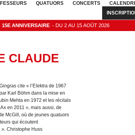
FESSEURS
QUATUORS
CONCERTS
CALENDR
INSCRIPTI
 - 15E ANNIVERSAIRE
- DU 2 AU 15 AOÛT 2026
DE CLAUDE
ingras cite « l’Elektra de 1967
 par Karl Böhm dans la mise en
in Mehta en 1972 et les récitals
Ax en 2011 », mais aussi, de
de McGill, où de jeunes quatuors
teurs qui écoutent
al ». Christophe Huss