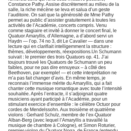
Constance Pathy. Assise discrètement au milieu de la
salle, la riche mécène se leva et salua d’un geste
l’auditoire. On sait que la générosité de Mme Pathy
permet au public d’assister gratuitement à toutes les
activités de l’Académie, concerts compris. Venu
comme stagiaire et invité à donner le concert final, le
Quatuor Amaryllis, d’Allemagne, a d’abord servi un
Haydn — l’op. 74 no 3, dit Le Cavalier — dans une
lecture qui en clarifiait intelligemment la structure :
thèmes, développements, réexpositions.Un Schumann
suivait : le premier des trois Quatuors op. 41. J’ai
toujours trouvé les Quatuors de Schumann un peu
faibles, pour ne pas dire ennuyeux – à côté des
Beethoven, par exemple! — et cette interprétation ne
m’a pas fait changer d’avis. En même temps, je
reconnais l’immense mérite du Amaryllis, qui a fait
chanter cette musique romantique avec toute l’intensité
souhaitée. Après l’entracte, il s’adjoignait quatre
musiciens ayant participé à l’Académie, pour un
stimulant exercice d’ensemble : le célèbre Octuor pour
cordes de Mendelssohn. Aux troisième et quatrième
violons : Gerhard Schulz, membre de l’ex-Quatuor
Alban-Berg (avec lequel l’Amaryllis a travaillé la
musique de chambre à Cologne), et Simon Roturier,
premier-violon du Quatuor Noga, de France (entendu