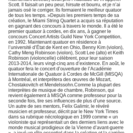
Scott. Il faisait un peu peur, hirsute et bourru, et je n’ai
jamais osé le corriger. Ils formaient le meilleur quatuor
de tous les temps. »Depuis les premiers temps de sa
création, le Miami String Quartet a acquis sa réputation
en gagnant des concours à travers le monde. Il a été le
premier quatuor à cordes, en dix ans, à gagner le
concours Concert Artists Guild New York Competition,
en 1992. Maintenant quatuor en résidence à
l’université d’État de Kent en Ohio, Benny Kim (violon),
Cathy Meng Robinson (violon), Scott Lee (alto) et Keith
Robinson (violoncelle) célèbrent, pour leur saison
2013-2014, leurs vingt-cinq ans d’existence. En août, le
quatuor fera le concert d’ouverture de l’Académie
Internationale de Quatuor à Cordes de McGill (MISQA)
à Montréal, et interprétera des œuvres de Mozart,
Chostakovitch et Mendelssohn.Comme la plupart des
interprètes de musique de chambre, Robinson, qui
revient également à MISQA comme professeur pour la
seconde fois, tire ses influences de plus d’une source.
Un autre de ses mentors, Felix Galimir, le révéré
musicien et professeur, décrit par le New York Times
dans sa rubrique nécrologique en 1999 comme « un
violoniste qui représentait un des derniers liens avec le
monde musical prodigieux de la Vienne d’avant-guerre
», a joué un rôle essentiel dans la création et la carrière