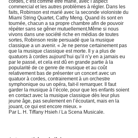
cordes, c’est comme être marié, avec l’aspect
commercial et les autres problèmes à régler. Dans les
faits, Robinson est marié avec la seconde violoniste du
Miami String Quartet, Cathy Meng. Quand ils sont en
tournée, chacun a sa propre chambre afin de pouvoir
répéter sans se gêner mutuellement.Même si nous
vivons dans une société riche en médias de toutes
sortes, Robinson reste persuadé que la musique
classique a un avenir. « Je ne pense certainement pas
que la musique classique est morte. Il y a plus de
quatuors à cordes aujourd’hui qu’il n’y en a jamais eu
par le passé, et cela est dû en grande partie à la
popularité de ce genre de musique et au coût
relativement bas de présenter un concert avec un
quatuor à cordes, contrairement à un orchestre
symphonique ou un opéra, fait-il remarquer. Il faut
garder la musique à l’école, pour que les enfants soient
en contact avec la musique classique dès leur plus
jeune âge, pas seulement en l’écoutant, mais en la
jouant, ce qui est encore mieux. »
Par L. H. Tiffany Hsieh / La Scena Musicale.