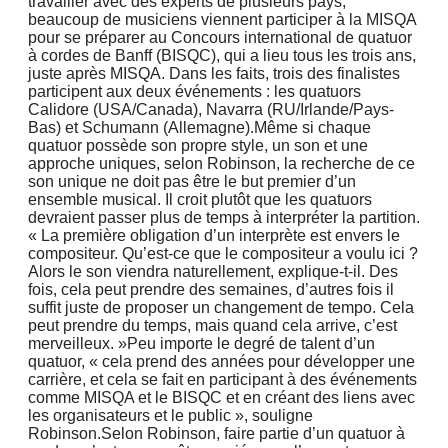
travailler avec des experts de plusieurs pays,
beaucoup de musiciens viennent participer à la MISQA
pour se préparer au Concours international de quatuor
à cordes de Banff (BISQC), qui a lieu tous les trois ans,
juste après MISQA. Dans les faits, trois des finalistes
participent aux deux événements : les quatuors
Calidore (USA/Canada), Navarra (RU/Irlande/Pays-
Bas) et Schumann (Allemagne).Même si chaque
quatuor possède son propre style, un son et une
approche uniques, selon Robinson, la recherche de ce
son unique ne doit pas être le but premier d’un
ensemble musical. Il croit plutôt que les quatuors
devraient passer plus de temps à interpréter la partition.
« La première obligation d’un interprète est envers le
compositeur. Qu’est-ce que le compositeur a voulu ici ?
Alors le son viendra naturellement, explique-t-il. Des
fois, cela peut prendre des semaines, d’autres fois il
suffit juste de proposer un changement de tempo. Cela
peut prendre du temps, mais quand cela arrive, c’est
merveilleux. »Peu importe le degré de talent d’un
quatuor, « cela prend des années pour développer une
carrière, et cela se fait en participant à des événements
comme MISQA et le BISQC et en créant des liens avec
les organisateurs et le public », souligne
Robinson.Selon Robinson, faire partie d’un quatuor à